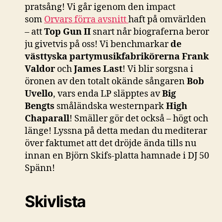
pratsång! Vi går igenom den impact
som
Orvars förra avsnitt
haft på omvärlden
– att
Top Gun II
snart når biograferna beror
ju givetvis på oss! Vi benchmarkar
de
västtyska partymusikfabrikörerna
Frank
Valdor
och
James Last
! Vi blir sorgsna i
öronen av den totalt okände sångaren
Bob
Uvello
, vars enda LP släpptes av
Big
Bengts
småländska westernpark
High
Chaparall
! Smäller gör det också – högt och
länge! Lyssna på detta medan du mediterar
över faktumet att det dröjde ända tills nu
innan en Björn Skifs-platta hamnade i DJ 50
Spänn!
Skivlista