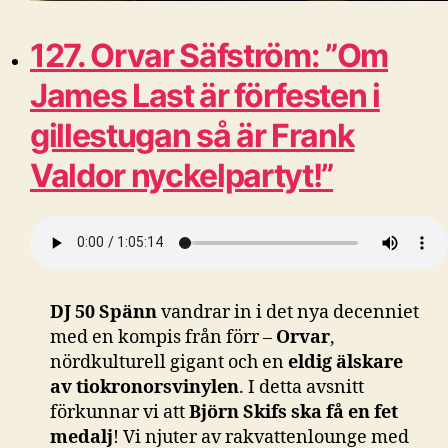
127. Orvar Säfström: ”Om
James Last är förfesten i
gillestugan så är Frank
Valdor nyckelpartyt!”
DJ 50 Spänn
vandrar in i det nya decenniet
med en kompis från förr –
Orvar
,
nördkulturell gigant och en
eldig älskare
av tiokronorsvinylen
. I detta avsnitt
förkunnar vi att
Björn Skifs
ska få en fet
medalj
! Vi njuter av rakvattenlounge med