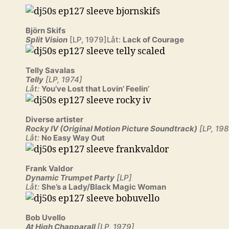
Björn Skifs
Split Vision
[LP, 1979]Låt:
Lack of Courage
Telly Savalas
Telly
[LP, 1974]
Låt:
You’ve Lost that Lovin’ Feelin’
Diverse artister
Rocky IV (Original Motion Picture Soundtrack)
[LP, 198
Låt:
No Easy Way Out
Frank Valdor
Dynamic Trumpet Party
[LP]
Låt:
She’s a Lady/Black Magic Woman
Bob Uvello
At High Chapparall
[LP, 1979]