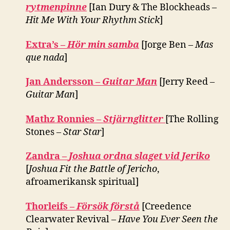
rytmenpinne
[Ian Dury & The Blockheads –
Hit Me With Your Rhythm Stick
]
Extra’s –
Hör min samba
[Jorge Ben –
Mas
que nada
]
Jan Andersson –
Guitar Man
[Jerry Reed –
Guitar Man
]
Mathz Ronnies –
Stjärnglitter
[The Rolling
Stones –
Star Star
]
Zandra –
Joshua ordna slaget vid Jeriko
[
Joshua Fit the Battle of Jericho
,
afroamerikansk spiritual]
Thorleifs –
Försök förstå
[Creedence
Clearwater Revival –
Have You Ever Seen the