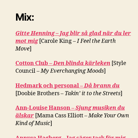
Mix:
Gitte Henning – Jag blir så glad när du ler
mot mig
[Carole King –
I Feel the Earth
Move
]
Cotton Club –
Den blinda kärleken
[Style
Council –
My Everchanging Moods
]
Hedmark och personal –
Då brann du
[Doobie Brothers –
Takin’ it to the Streets
]
Ann-Louise Hanson –
Sjung musiken du
älskar
[Mama Cass Elliott –
Make Your Own
Kind of Music
]