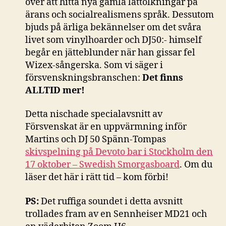
över att hitta nya gamla låttolkningar på
ärans och socialrealismens språk. Dessutom
bjuds på ärliga bekännelser om det svåra
livet som vinylhoarder och DJ50:- himself
begår en jätteblunder när han gissar fel
Wizex-sångerska. Som vi säger i
försvenskningsbranschen:
Det finns
ALLTID mer!
Detta nischade specialavsnitt av
Försvenskat är en uppvärmning inför
Martins och DJ 50 Spänn-Tompas
skivspelning på Devoto bar i Stockholm den
17 oktober – Swedish Smorgasboard
. Om du
läser det här i rätt tid – kom förbi!
PS:
Det ruffiga soundet i detta avsnitt
trollades fram av en Sennheiser MD21 och