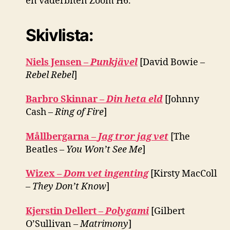
en väderbiten Zoom H6.
Skivlista:
Niels Jensen –
Punkjävel
[David Bowie –
Rebel Rebel
]
Barbro Skinnar –
Din heta eld
[Johnny
Cash –
Ring of Fire
]
Mållbergarna –
Jag tror jag vet
[The
Beatles –
You Won’t See Me
]
Wizex –
Dom vet ingenting
[Kirsty MacColl
–
They Don’t Know
]
Kjerstin Dellert –
Polygami
[Gilbert
O’Sullivan –
Matrimony
]