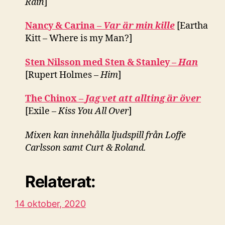
Rain
]
Nancy & Carina –
Var är min kille
[Eartha
Kitt – Where is my Man?]
Sten Nilsson med Sten & Stanley –
Han
[Rupert Holmes –
Him
]
The Chinox –
Jag vet att allting är över
[Exile –
Kiss You All Over
]
Mixen kan innehålla ljudspill från Loffe
Carlsson samt Curt & Roland.
Relaterat:
14 oktober, 2020