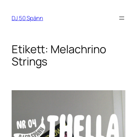
Hoppa
till
DJ 50 Spänn
innehåll
Etikett:
Melachrino
Strings