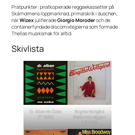
Pratpunkter: piratkopierade reggaekassetter på
Skärholmens loppmarknad, primalskrik i duschen,
när
Wizex
julifierade
Giorgio Moroder
och de
containerfyndade discomixtejperna som formade
Thellas musiksmak för alltid.
Skivlista
Dr. Alban No Coke
Birgitta Wollgård
(7”, 1990)
Ställd mot väggen
(LP, 1978)