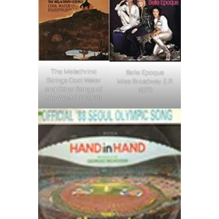
The Melachrino
Belle Epoque
Strings Cool Water
Miss Broadway (LP,
and Other Songs of
1977)
the West (LP, 1968)