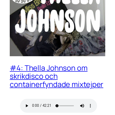
#4: Thella Johnson om
skrikdisco och
containerfyndade mixtejper