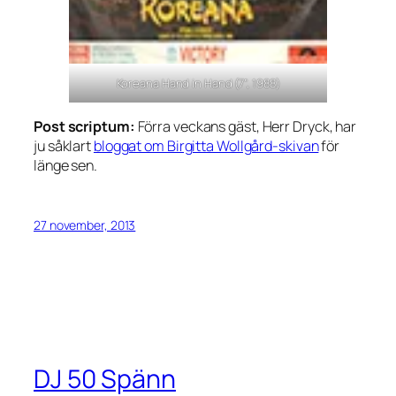
Koreana Hand in Hand (7”, 1988)
Post scriptum:
Förra veckans gäst, Herr Dryck, har
ju såklart
bloggat om Birgitta Wollgård-skivan
för
länge sen.
27 november, 2013
DJ 50 Spänn