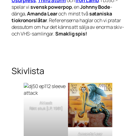
Usurpress
,
Third Storm
och
Iron Lamb
. I DJ50:-
spelar vi
svensk powerpop
, en
Johnny Bode
-
dänga,
Amanda Lear
och minst två
sataniska
tiokronorslåtar
. Referenserna haglar och vi pratar
dessutom om hur det känns att sälja av enorma skiv-
och VHS-samlingar.
Smaklig spis!
Skivlista
Attack
Rätt stuk
[LP, 1981]
Amanda Lear