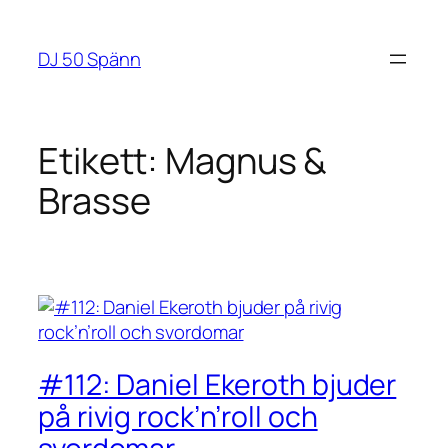
Hoppa
till
DJ 50 Spänn
innehåll
Etikett:
Magnus &
Brasse
#112: Daniel Ekeroth bjuder
på rivig rock’n’roll och