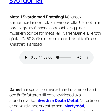
svordomar
Metal! Svordomar! Pratsång!
Könsrock!
Karriärmördande direkt-till-video-rullar! Ja, detta är
bara några av ämnena som bubblar upp när
musikern och death metal-arkivarien Daniel Ekeroth
gästar DJ 50 Spänn med en kasse från skivbörsen
Knastret i Karlstad.
Daniel
har spelat i en myriad hårda slammerband
och är författaren till det encyklopediska
standardverket
Swedish Death Metal
. Nuförtiden
är han aktiv med orkestrar som
Martyrdöd
,