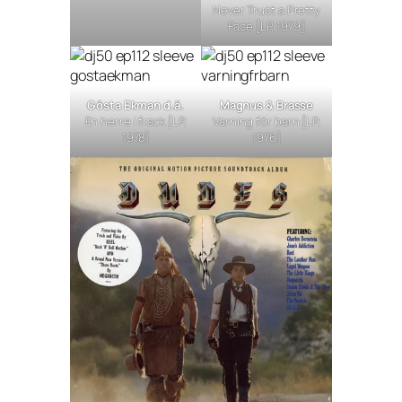
Never Trust a Pretty
Face
[LP, 1979]
Gösta Ekman d.ä.
Magnus & Brasse
En herre i frack
[LP,
Varning för barn
[LP,
1978]
1976]