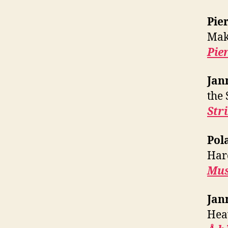
Pie
Mak
Pie
Jan
the 
Str
Pol
Har
Mus
Jan
Hea