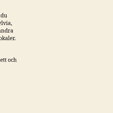
 du
ylvia,
 andra
okaler.
ett och