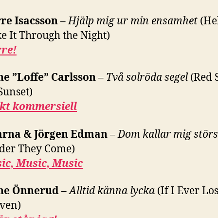
rre Isacsson
–
Hjälp mig ur min ensamhet
(He
e It Through the Night)
rre!
ne ”Loffe” Carlsson
–
Två solröda segel
(Red S
Sunset)
ikt kommersiell
arna & Jörgen Edman
–
Dom kallar mig stör
der They Come)
ic, Music, Music
ne Önnerud
–
Alltid känna lycka
(If I Ever Lo
ven)