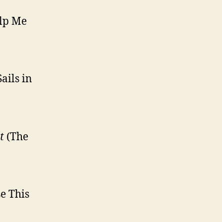
lp Me
ails in
st
(The
se This