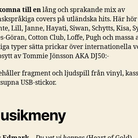
komna till en
lång och sprakande mix av
skspråkiga covers på utländska hits. Här hör
te, Lill, Janne, Hayati, Siwan, Schytts, Kisa, S
s-Göran, Cotton Club, Loffe, Pugh och massa
iga typer sätta prickar över internationella v
psytt av Tommie Jönsson AKA DJ50:-
håller fragment och ljudspill från vinyl, kass
supna USB-stickor.
usikmeny