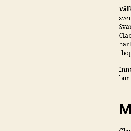
Väl
sven
Svan
Clae
härl
Iho
Inne
bort
M