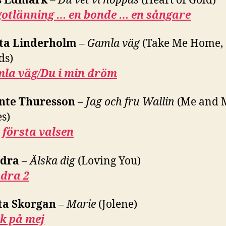
s Edmark
–
Du vet vi hoppas
(Heart of Gold)
gotlänning … en bonde … en sångare
ta Linderholm
–
Gamla väg
(Take Me Home,
ds)
la väg/Du i min dröm
nte Thuresson
–
Jag och fru Wallin
(Me and 
s)
 första valsen
dra
–
Älska dig
(Loving You)
dra 2
ta Skorgan
–
Marie
(Jolene)
k på mej