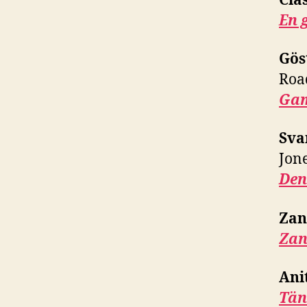
Cla
En 
Gös
Roa
Gam
Sva
Jone
Den
Zan
Zan
Ani
Tän