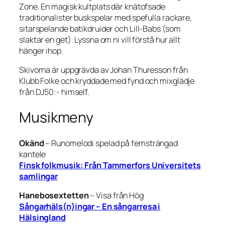
Zone. En magisk kultplats där knätofsade
traditionalister buskspelar med spefulla rackare,
sitarspelande batikdruider och Lill-Babs (som
slaktar en get). Lyssna om ni vill förstå hur allt
hänger ihop.
Skivorna är uppgrävda av Johan Thuresson från
Klubb Folke och kryddade med fynd och mixglädje
från DJ50:- himself.
Musikmeny
Okänd
–
Runomelodi spelad på femsträngad
kantele
Finsk folkmusik: Från Tammerfors Universitets
samlingar
Hanebosextetten
–
Visa från Hög
Sångarhäls(n)ingar – En sångarresa i
Hälsingland