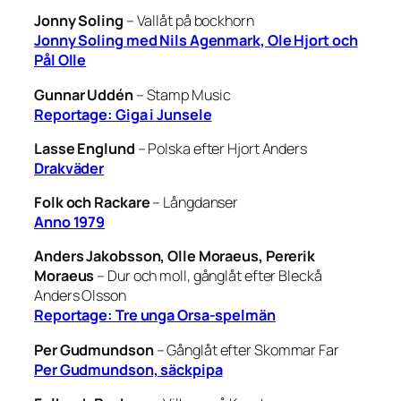
Jonny Soling
–
Vallåt på bockhorn
Jonny Soling med Nils Agenmark, Ole Hjort och
Pål Olle
Gunnar Uddén
–
Stamp Music
Reportage: Giga i Junsele
Lasse Englund
–
Polska efter Hjort Anders
Drakväder
Folk och Rackare
–
Långdanser
Anno 1979
Anders Jakobsson, Olle Moraeus, Pererik
Moraeus
–
Dur och moll, gånglåt efter Bleckå
Anders Olsson
Reportage: Tre unga Orsa-spelmän
Per Gudmundson
–
Gånglåt efter Skommar Far
Per Gudmundson, säckpipa