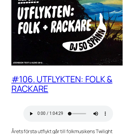
#106. UTFLYKTEN: FOLK &
RACKARE
Årets första utflykt går till folkmusikens Twilight