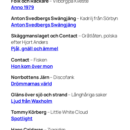
Folk och Rackare
–
Vilborg på Kveste
Anno 1979
Anton Svedbergs Swängjäng
–
Kadrilj från Sörbyn
Anton Svedbergs Swängjäng
Skäggmanslaget och Contact
–
Gråtlåten, polska
efter Hjort Anders
Pjål, gnäll och ämmel
Contact
–
Fisken
Hon kom över mon
Norrbottens Järn
–
Discofank
Drömmarnas värld
Gläns över sjö och strand
–
Långhåriga saker
Ljud från Waxholm
Tommy Körberg
–
Little White Cloud
Spotlight
Hans Caldaras
–
Ziggidim