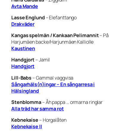
Avta Mande
Lasse Englund
–
Elefanttango
Drakväder
Kangas spelmän / Kankaan Pelimannit
–
På
Harjumäen backe/Harjunmäen Kalliolle
Kaustinen
Handgjort
–
Jamil
Handgjort
Lill-Babs
–
Gammal vaggvisa
Sångarhäls(n)ingar – En sångarresa i
Hälsingland
Stenblomma
–
Åh pappa … ormarna ringlar
Alla träd har samma rot
Kebnekaise
–
Horgalåten
Kebnekaise II