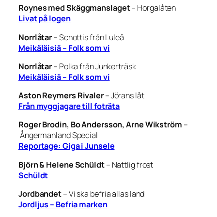
Roynes med Skäggmanslaget
–
Horgalåten
Livat på logen
Norrlåtar
–
Schottis från Luleå
Meikäläisiä – Folk som vi
Norrlåtar
–
Polka från Junkerträsk
Meikäläisiä – Folk som vi
Aston Reymers Rivaler
–
Jörans låt
Från myggjagare till foträta
Roger Brodin, Bo Andersson, Arne Wikström
–
Ångermanland Special
Reportage: Giga i Junsele
Björn & Helene Schüldt
–
Nattlig frost
Schüldt
Jordbandet
–
Vi ska befria allas land
Jordljus – Befria marken