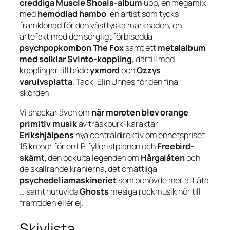
creddiga Muscle Shoals-album
upp, en megamix
med
hemodlad hambo
, en artist som tycks
framklonad för den västtyska marknaden, en
artefakt med den sorgligt förbisedda
psychpopkombon The Fox
samt ett
metalalbum
med solklar Svinto-koppling
, därtill med
kopplingar till både
yxmord
och
Ozzys
varulvsplatta
. Tack, Elin Unnes för den fina
skörden!
Vi snackar även om
när moroten blev orange
,
primitiv musik
av träskburk-karaktär,
Erikshjälpens
nya centraldirektiv om enhetspriset
15 kronor för en LP, fylleristpianon och
Freebird-
skämt
, den ockulta legenden om
Hårgalåten
och
de skallrande kranierna, det omättliga
psychedeliamaskineriet
som behövde mer att äta
… samt huruvida
Ghosts
mesiga rockmusik hör till
framtiden eller ej.
Skivlista