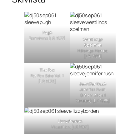
Pugh
Bamalama
[LP, 1977]
Westlings
Spelmän
Hälsinge Hambo
[LP, 1979]
The Fox
For Fox Sake Vol. 1
[LP, 1970]
Jennifer Rush
Jennifer Rush
(International
Version) [LP, 1985]
Lizzy Borden
Visual Lies
[LP, 1987]