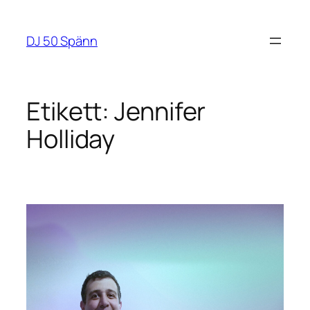
Hoppa
till
DJ 50 Spänn
innehåll
Etikett:
Jennifer
Holliday