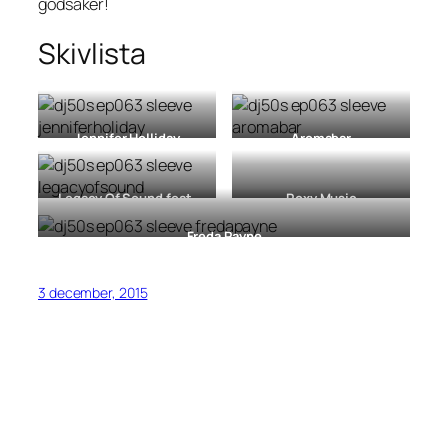
godsaker!
Skivlista
Jennifer Holliday
Aromabar
Feel My Soul
[LP, 1983]
Come Back / Voiceless
Messenger
[12″, 2001]
Legacy Of Sound feat.
Roxy Music
Meja
Avalon
[LP, 1982]
Happy
[12” 1992]
Freda Payne
Payne & Pleasure
[LP, 1974]
3 december, 2015