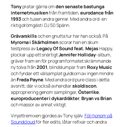
Tony
pratar gärna om
den senaste bastunga
internetmusiken
från framtiden,
eurodance från
1993
och tusen andra genrer. Med andra ord: en
riktig drömgäst i DJ 50 Spänn.
Grävarskills
och en gnutta tur har han också. På
Myrorna i Skärholmen
scorar han en skum
testpress av
Legacy Of Sound feat. Mejas
Happy
,
plockar upp ett snärtigt
Jennifer Holliday
-album,
gräver fram en för programformatet skrämmande
ny tolva från
2001
, blindslumpar fram
Roxy Music
och fyndar ett välsamplat guldkorn av ingen mindre
än
Freda Payne
. Med andra ord pure class i detta
avsnitt, där vi också avhandlar
skoldiscon
,
appropriering genom samplingar,
Österrike
,
europroducenter i dykardräkter
,
Bryan vs Brian
och massor av annat viktigt.
Vinjettremixen gjordes av Tony själv.
Följ honom på
Soundcloud
för fler edits, låtar refixar och andra