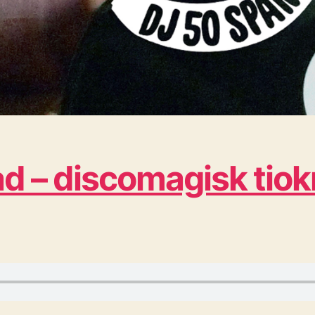
ad – discomagisk tio