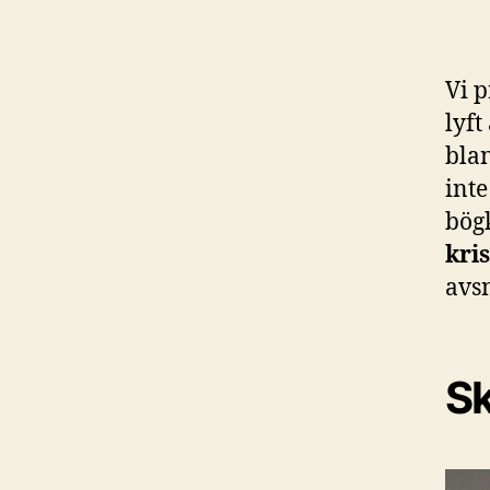
Vi 
lyft
bla
int
bög
kri
avsn
Sk