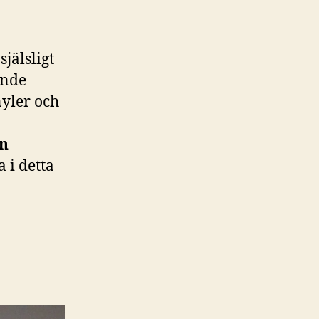
 själsligt
ande
yler och
en
 i detta