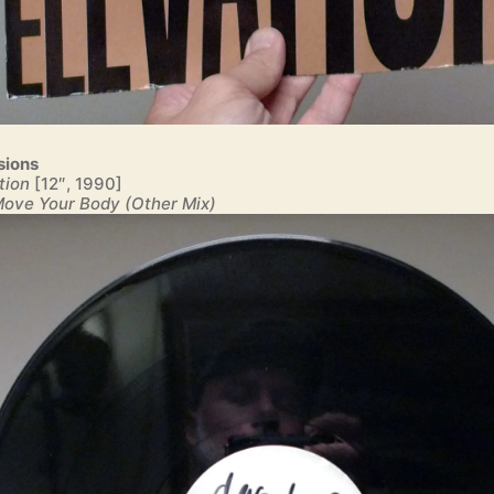
sions
tion
[12″, 1990]
ove Your Body (Other Mix)