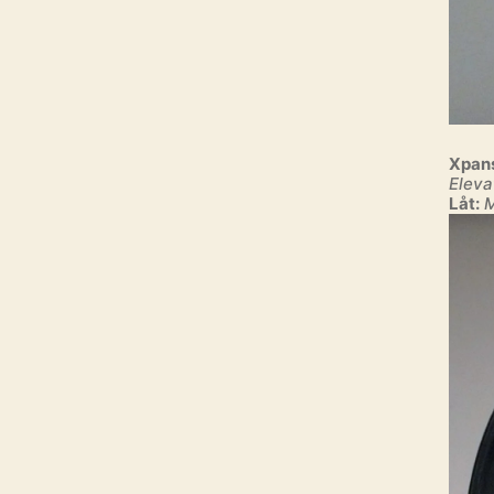
Xpan
Eleva
Låt:
M