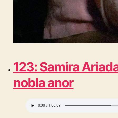
123: Samira Ariad
nobla anor