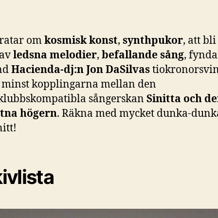
pratar om
kosmisk konst
,
synthpukor
, att bli
 av
ledsna melodier
,
befallande sång
, fynd
nd
Hacienda-dj:n
Jon DaSilvas
tiokronorsvin
e minst kopplingarna mellan den
klubbskompatibla sångerskan
Sinitta och d
stna högern
. Räkna med mycket dunka-dunka
itt!
ivlista