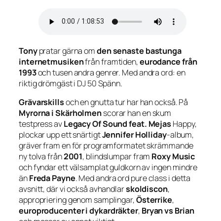
Tony
pratar gärna om
den senaste bastunga
internetmusiken
från framtiden,
eurodance från
1993
och tusen andra genrer. Med andra ord: en
riktig drömgäst i DJ 50 Spänn.
Grävarskills
och en gnutta tur har han också. På
Myrorna i Skärholmen
scorar han en skum
testpress av
Legacy Of Sound feat. Mejas
Happy
,
plockar upp ett snärtigt
Jennifer Holliday
-album,
gräver fram en för programformatet skrämmande
ny tolva från
2001
, blindslumpar fram
Roxy Music
och fyndar ett välsamplat guldkorn av ingen mindre
än
Freda Payne
. Med andra ord pure class i detta
avsnitt, där vi också avhandlar
skoldiscon
,
appropriering genom samplingar,
Österrike
,
europroducenter i dykardräkter
,
Bryan vs Brian