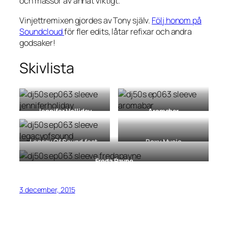
och massor av annat viktigt.
Vinjettremixen gjordes av Tony själv.
Följ honom på
Soundcloud
för fler edits, låtar refixar och andra
godsaker!
Skivlista
Jennifer Holliday
Aromabar
Feel My Soul
[LP, 1983]
Come Back / Voiceless
Messenger
[12″, 2001]
Legacy Of Sound feat.
Roxy Music
Meja
Avalon
[LP, 1982]
Happy
[12” 1992]
Freda Payne
Payne & Pleasure
[LP, 1974]
3 december, 2015