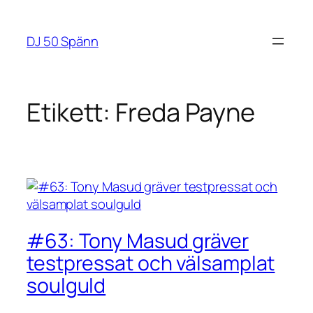
Hoppa
till
DJ 50 Spänn
innehåll
Etikett:
Freda Payne
#63: Tony Masud gräver
testpressat och välsamplat
soulguld