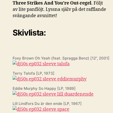
Three Strikes And You’re Out-regel
. Följt
av lite panflöjt. Lyssna själv på det rafflande
svängande avsnittet!
Skivlista:
Foxy Brown Oh Yeah (feat. Spragga Benz) [12”, 2001]
Terry Talofa [LP, 1973]
Eddie Murphy So Happy [LP, 1989]
Lill Lindfors Du är den ende [LP, 1967]