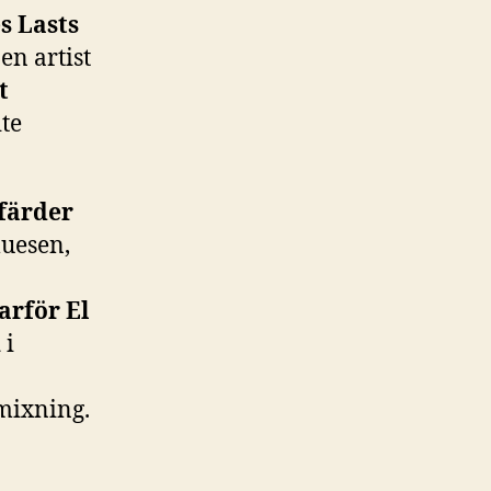
s Lasts
n artist
t
ite
färder
luesen,
arför El
n
i
mixning.