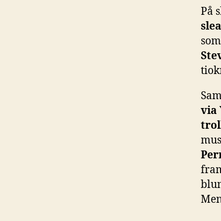
På s
slea
som
Ste
tiok
Sam
via
tro
mus
Per
fram
blu
Men 