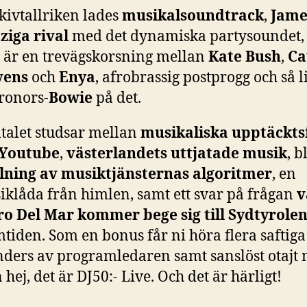
kivtallriken lades
musikalsoundtrack
,
Jame
ziga rival
med det dynamiska partysoundet, e
 är en trevägskorsning mellan
Kate Bush
,
Ca
vens
och
Enya
, afrobrassig postprogg och så l
ronors-
Bowie
på det.
talet studsar mellan
musikaliska upptäckts
 Youtube
,
västerlandets uttjatade musik
, b
llning av musiktjänsternas algoritmer
, en
iklåda från himlen, samt ett svar på frågan
v
ro Del Mar kommer bege sig till Sydtyrole
tiden. Som en bonus får ni höra flera saftiga
nders av programledaren samt sanslöst otajt 
hej, det är DJ50:- Live. Och det är härligt!