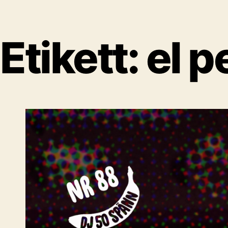
Etikett:
el p