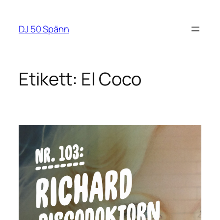
Hoppa
till
DJ 50 Spänn
innehåll
Etikett:
El Coco