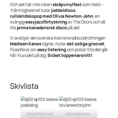
Och det här inte vilken
skräpvinylfest
som helst –
från högtaleriet tutar
joddeldisco
,
rullskridskopop med Olivia Newton-John
, en
svängig
easyjazzförtyskning
av The Doors och så
lite
prima kanadensisk disco
på det.
Vi avslöjar den svenska tiokronorsdiscodrottningen
Madleen Kanes
lögner, hyllar
det ostiga groovet
,
filosoferar om
easy listening
och pratar tills det går
hål i huvudet på dig.
Sicket toppenavsnitt!
Skivlista
Disco Franz And
Olivia Newton-