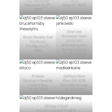
The Yodelgirls
John
Das Jodelding
[7″,
Magic
[7″, 1980]
1977]
Chor und
Orchester Horst
Bruce Hornsby And
Jankowski
The Range
Jankowskingsize -
The Way It Is
[7″,
For Nightpeople
1986]
Only
[LP, 1970]
El Coco
Madleen Kane
Dancing In Paradise
Cheri
[LP, 1978]
/ Love In Your
Don’t Wanna Lose
Life
[7″, 1978]
You
[LP, 1981]
Hildegard Knef
Portrait In Musik
[LP, 1970]