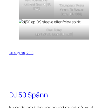
Lost And Found
[LP,
Thompson Twins
1978]
Here’s To Future
Days
[LP, 1985]
Ellen Foley
Spirit Of St. Louis
[LP, 1981]
30 augusti, 2018
DJ 50 Spänn
En podd om billig begagnad musik på vinyl