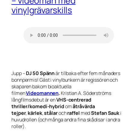
– videoman med
vinylgrävarskills
Jupp –
DJ 50 Spänn
är tillbaka efter fem månaders
bonnpermis! Gäst i vinylbunkern är regissören och
skaparen bakom bioaktuella
filmen
Videomannen
.
Kristian A. Söderströms
långfilmsdebut är en
VHS-centrerad
thriller/komedi-hybrid
om
åtråvärda
tejper
,
kärlek
,
stålar
och
raffel
med
Stefan Sauk
i
huvudrollen (och många andra fina skådisar i andra
roller).