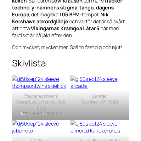
kåken
, SD-dåren
Levi Klausen
och hans
tracker-
techno
,
y-namnens stigma
,
tango
,
dagens
Europa
, det magiska
105 BPM
-tempot,
Nik
Kershaws ackordglädje
och varför det är så svårt
att hitta
Vikingarnas Kramgoa Låtar 5
när man
faktiskt är på jakt efter den.
Och mycket, mycket mer. Spänn fast dig och njut!
Skivlista
Thompson Twins
Arcadia
Quick Step & Side Kick
[LP,
The Flame
[7″, 1986]
1983]
Låt:
We are Detective