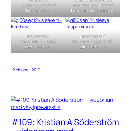
J.C. Barreto
Janne Önnerud & Co
J.C. Barreto
[LP, 198?]
Kärlekens hus
[LP, 1977]
Låt:
You, U.F.O.
Låt:
Är du min älskling än
Nik Kershaw
Eila Pienimäki
The Riddle
[LP, 1984]
Eila Pienimäki
[LP, 1972]
Låt:
The Riddle
Låt:
Tulenliekki
12 oktober, 2019
#109: Kristian A Söderström