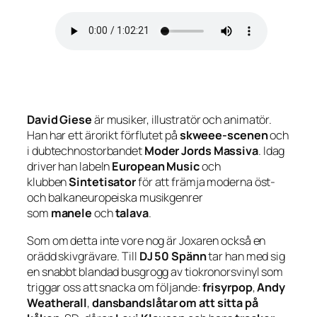
David Giese
är musiker, illustratör och animatör.
Han har ett ärorikt förflutet på
skweee-scenen
och
i dubtechnostorbandet
Moder Jords Massiva
. Idag
driver han labeln
European Music
och
klubben
Sintetisator
för att främja moderna öst-
och balkaneuropeiska musikgenrer
som
manele
och
talava
.
Som om detta inte vore nog är Joxaren också en
orädd skivgrävare. Till
DJ 50 Spänn
tar han med sig
en snabbt blandad busgrogg av tiokronorsvinyl som
triggar oss att snacka om följande:
frisyrpop
,
Andy
Weatherall
,
dansbandslåtar om att sitta på