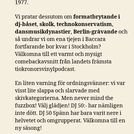
1977.
Vi pratar dessutom om
formatbrytande i
dj-båset
,
skolk
,
technokonservatism
,
dansmusikdynastier
,
Berlin-grävande
och
så undrar vi om ena tjejen i Baccara
fortfarande bor kvar i Stockholm?
Välkomna till ett varmt och mysigt
comebackavsnitt från landets främsta
tiokronorsvinylpodcast.
En liten varning för ordningsvänner: vi var
visst lite slappa och slarvade med
skivkategorierna. Men never mind the
fuzzbox! Välj glädjen! DJ 50:- har nämligen
inte dött. DJ 50 Spänn har bara varit nere i
helvetet och omgrupperat. Välkomna till en
ny säsong!