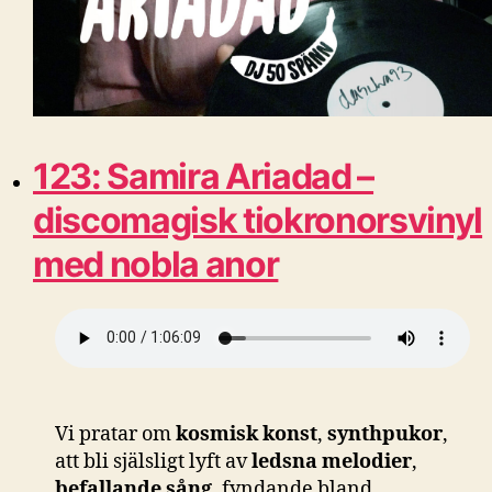
123: Samira Ariadad –
discomagisk tiokronorsvinyl
med nobla anor
Vi pratar om
kosmisk konst
,
synthpukor
,
att bli själsligt lyft av
ledsna melodier
,
befallande sång
, fyndande bland