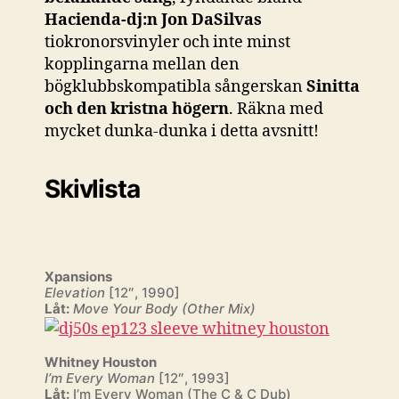
Hacienda-dj:n
Jon DaSilvas
tiokronorsvinyler och inte minst
kopplingarna mellan den
bögklubbskompatibla sångerskan
Sinitta
och den kristna högern
. Räkna med
mycket dunka-dunka i detta avsnitt!
Skivlista
Xpansions
Elevation
[12″, 1990]
Låt:
Move Your Body (Other Mix)
Whitney Houston
I’m Every Woman
[12″, 1993]
Låt:
I’m Every Woman (The C & C Dub)