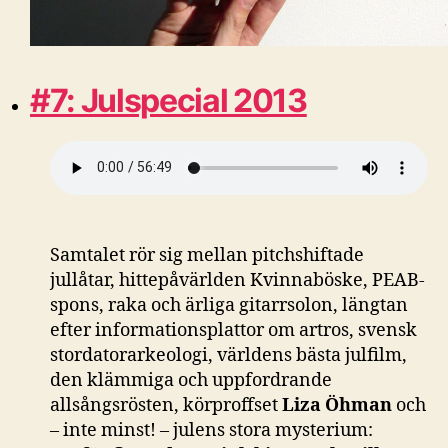
#7: Julspecial 2013
Samtalet rör sig mellan pitchshiftade
jullåtar, hittepåvärlden Kvinnaböske, PEAB-
spons, raka och ärliga gitarrsolon, längtan
efter informationsplattor om artros, svensk
stordatorarkeologi, världens bästa julfilm,
den klämmiga och uppfordrande
allsångsrösten, körproffset
Liza Öhman
och
– inte minst! – julens stora mysterium: