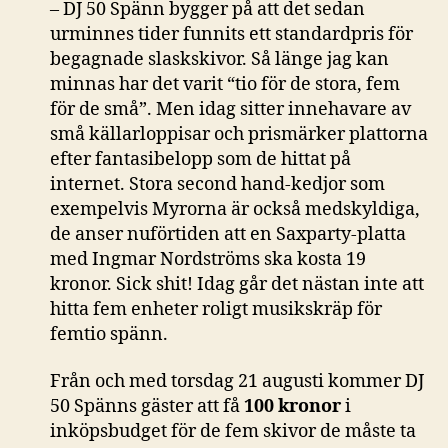
– DJ 50 Spänn bygger på att det sedan
urminnes tider funnits ett standardpris för
begagnade slaskskivor. Så länge jag kan
minnas har det varit “tio för de stora, fem
för de små”. Men idag sitter innehavare av
små källarloppisar och prismärker plattorna
efter fantasibelopp som de hittat på
internet. Stora second hand-kedjor som
exempelvis Myrorna är också medskyldiga,
de anser nuförtiden att en Saxparty-platta
med Ingmar Nordströms ska kosta 19
kronor. Sick shit! Idag går det nästan inte att
hitta fem enheter roligt musikskräp för
femtio spänn.
Från och med torsdag 21 augusti kommer DJ
50 Spänns gäster att få
100 kronor
i
inköpsbudget för de fem skivor de måste ta