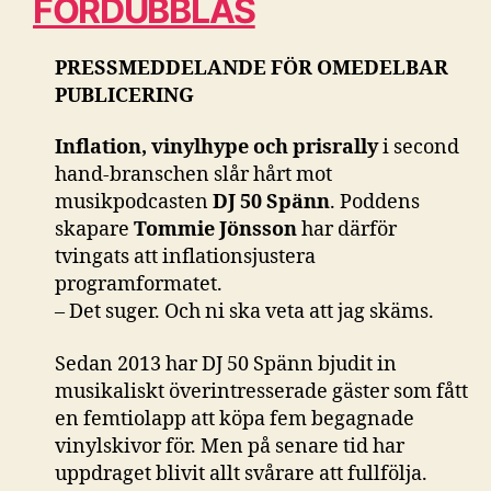
FÖRDUBBLAS
PRESSMEDDELANDE FÖR OMEDELBAR
PUBLICERING
Inflation, vinylhype och prisrally
i second
hand-branschen slår hårt mot
musikpodcasten
DJ 50 Spänn
. Poddens
skapare
Tommie Jönsson
har därför
tvingats att inflationsjustera
programformatet.
– Det suger. Och ni ska veta att jag skäms.
Sedan 2013 har DJ 50 Spänn bjudit in
musikaliskt överintresserade gäster som fått
en femtiolapp att köpa fem begagnade
vinylskivor för. Men på senare tid har
uppdraget blivit allt svårare att fullfölja.