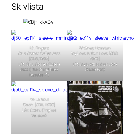
Skivlista
Mr. Fingers
Whitney Houston
On a Corner Called Jazz
My Love Is Your Love [CDS,
[CDS, 1992]
1999]
Låt: On a Corner Called
Låt: My Love Is Your Love
Jazz (The Brand New
(Radio Edit)
Heavies 7″)
De La Soul
Oooh. [CDS, 1990]
Låt: Oooh. (Original
Version)