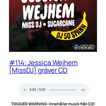
#114: Jessica Wejhem
[MissDJ] gräver CD
TRIGGER WARNING: Innehåller musik från CD!