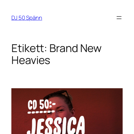
Hoppa
till
DJ 50 Spänn
innehåll
Etikett:
Brand New
Heavies