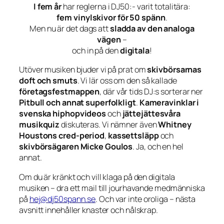
I fem år
har reglerna i DJ50:- varit totalitära:
fem vinylskivor för 50 spänn
.
Men nu är det dags att
sladda av den analoga
vägen
–
och in på den
digitala
!
Utöver musiken bjuder vi på prat om
skivbörsarnas
doft och smuts
. Vi lär oss om den så kallade
företagsfestmappen
, där vår tids DJ:s sorterar ner
Pitbull och annat superfolkligt
.
Kameravinklar i
svenska hiphopvideos
och
jättejättesvåra
musikquiz
diskuteras. Vi nämner även
Whitney
Houstons cred-period
,
kassettsläpp
och
skivbörsägaren Micke Goulos
. Ja, och en hel
annat.
Om du är kränkt och vill klaga på den digitala
musiken – dra ett mail till jourhavande medmänniska
på
hej@dj50spann.se
. Och var inte oroliga – nästa
avsnitt innehåller knaster och nålskrap.