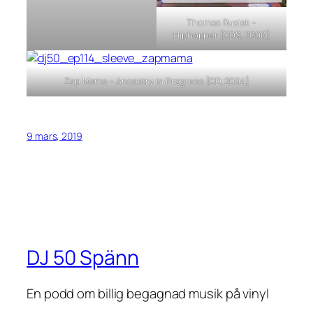
Thomas Rusiak –
Hiphopper [CDS, 2000]
Zap Mama – Ancestry In Progress [CD, 2004]
9 mars, 2019
DJ 50 Spänn
En podd om billig begagnad musik på vinyl