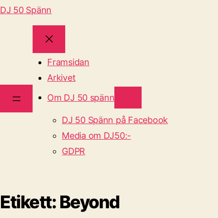
DJ 50 Spänn
Framsidan
Arkivet
Om DJ 50 spänn
DJ 50 Spänn på Facebook
Media om DJ50:-
GDPR
Etikett:
Beyond