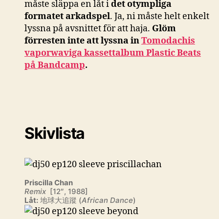
måste släppa en låt i
det otympliga
formatet arkadspel
. Ja, ni måste helt enkelt
lyssna på avsnittet för att haja.
Glöm
förresten inte att lyssna in
Tomodachis
vaporwaviga kassettalbum Plastic Beats
på Bandcamp
.
Skivlista
Priscilla Chan
Remix
[12″, 1988]
Låt:
地球大追蹤 (
African Dance
)