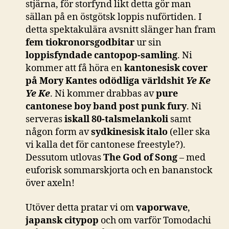
stjärna, för storfynd likt detta gör man
sällan på en östgötsk loppis nuförtiden. I
detta spektakulära avsnitt slänger han fram
fem tiokronorsgodbitar
ur sin
loppisfyndade cantopop-samling
. Ni
kommer att få höra en
kantonesisk cover
på Mory Kantes odödliga världshit
Ye Ke
Ye Ke
. Ni kommer drabbas av
pure
cantonese boy band post punk fury
. Ni
serveras
iskall 80-talsmelankoli
samt
någon form av
sydkinesisk italo
(eller ska
vi kalla det för cantonese freestyle?).
Dessutom utlovas
The God of Song
– med
euforisk sommarskjorta och en bananstock
över axeln!
Utöver detta pratar vi om
vaporwave
,
japansk citypop
och om varför Tomodachi