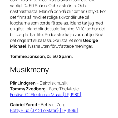
vanligt DJ 50 Spänn. Och nästnästa. Och
nästnästnästa. Men då och då blir det en utflykt. För
det finns så mycket roliga skivor där ute på
loppisarna som borde få spelas. Ibland tar jag med
en gäst. Ibland blir det soloflygning. Vi får se hur det
blir. Jag lattjar lite. Podcasts ska ju vara lattjo. Nu är
det dags att sluta läsa. Gör istället som
George
Michael
: lyssna utan förutfattade meningar.
Tommie Jönsson, DJ 50 Spänn.
Musikmeny
Pär Lindgren
– Elektrisk musik
Tommy Zvedberg
– Face The Music
Festival Of Electronic Music [LP, 1980]
Gabriel Yared
–
Betty et Zorg
Betty Blue (37°2 Le Matin) [LP, 1986]