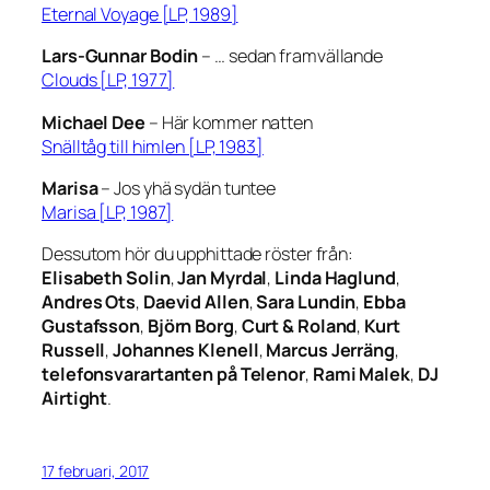
Eternal Voyage [LP, 1989]
Lars-Gunnar Bodin
–
… sedan framvällande
Clouds [LP, 1977]
Michael Dee
–
Här kommer natten
Snälltåg till himlen [LP, 1983]
Marisa
–
Jos yhä sydän tuntee
Marisa [LP, 1987]
Dessutom hör du upphittade röster från:
Elisabeth Solin
,
Jan Myrdal
,
Linda Haglund
,
Andres Ots
,
Daevid Allen
,
Sara Lundin
,
Ebba
Gustafsson
,
Björn Borg
,
Curt & Roland
,
Kurt
Russell
,
Johannes Klenell
,
Marcus Jerräng
,
telefonsvarartanten på Telenor
,
Rami Malek
,
DJ
Airtight
.
17 februari, 2017