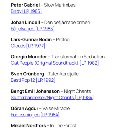
Peter Gabriel
–
Slow Marimbas
Birdy [LP, 1985]
Johan Lindell
–
Den befjädrade ormen
Fågelvägen [LP, 1983]
Lars-Gunnar Bodin
–
Prolog
Clouds [LP, 1977]
Giorgio Moroder
–
Transformation Seduction
Cat People (Original Soundtrack) [LP, 1982]
Sven Grünberg
–
Tulen kord jälle
Eesti Pop 12 [LP. 1992]
Bengt Emil Johansson
–
Night Chants I
Slutförbannelser/Night Chants [LP, 1984]
Göran Agdur
– Valse Miracle
Förlossningen [LP, 1984]
Mikael Nordfors
– In The Forest