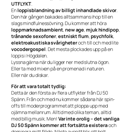
UTFLYKT
.
En
loppisblandning av billigt inhandlade skivor
.
Den här gången bakades alltsammans ihop till en
slags mindfulnessövning. Du kommer att höra
loppmarknadsambient
,
new age
,
mjuk hindipop
,
trånande sexofoner
,
estniskt flum
,
psychfolk
,
elektroakustiska svårigheter
och till och med lite
vocodergospel
. Det mesta plockades upp på en
loppis i Högdalen.
Lyssna gärna när du ligger ner med slutna ögon.
Eller ta med mixen på en promenad i naturen.
Eller när du diskar.
För att vara totalt tydlig:
Detta är den första av flera utflykter från DJ 50
Spänn. Från och med nu kommer sådana här spin-
offs till moderprogrammet att ploppa upp med
ojämna mellanrum. Alltid med olika teman, alltid
med billig musik. Men!
Var inte orolig – det vanliga
DJ 50 Spänn kommer att fortsätta existera
och
dominera mitt flöde. Nästa avsnitt blir ett helt