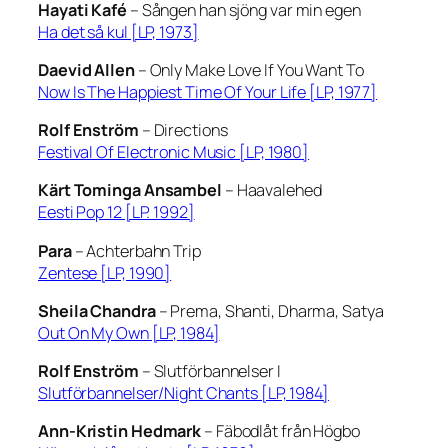
Hayati Kafé
–
Sången han sjöng var min egen
Ha det så kul [LP, 1973]
Daevid Allen
–
Only Make Love If You Want To
Now Is The Happiest Time Of Your Life [LP, 1977]
Rolf Enström
–
Directions
Festival Of Electronic Music [LP, 1980]
Kärt Tominga Ansambel
–
Haavalehed
Eesti Pop 12 [LP. 1992]
Para
–
Achterbahn Trip
Zentese [LP, 1990]
Sheila Chandra
–
Prema, Shanti, Dharma, Satya
Out On My Own [LP, 1984]
Rolf Enström
–
Slutförbannelser I
Slutförbannelser/Night Chants [LP, 1984]
Ann-Kristin Hedmark
–
Fäbodlåt från Högbo