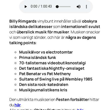
Billy Rimgards
vinylbunt innehåller såväl
obskyra
isländska delikatesser
som
internationell svulst
och
überslick musik för musiker
. Musiken snackar
vi som vanligt sönder, och här är
några av dagens
talking points
:
Musikälvor vs electrotomtar
Prima isländsk funk
70-talisternas videobutiksnostalgi
Det fantastiska
Nightfly
-omslaget
Pat Benatar vs Pat Metheny
Sultans of Swing live på Wembley 1985
Den sista rock-katedralen
Musikjournalistikens kris
Den utmärkta musikserien
Festen fortsätter
hittar
du
här
.