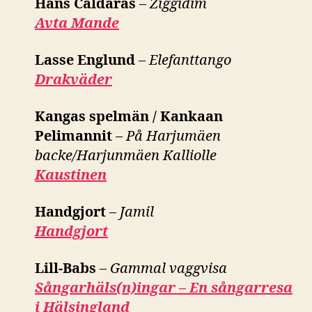
Hans Caldaras
–
Ziggidim
Avta Mande
Lasse Englund
–
Elefanttango
Drakväder
Kangas spelmän / Kankaan
Pelimannit
–
På Harjumäen
backe/Harjunmäen Kalliolle
Kaustinen
Handgjort
–
Jamil
Handgjort
Lill-Babs
–
Gammal vaggvisa
Sångarhäls(n)ingar – En sångarresa
i Hälsingland