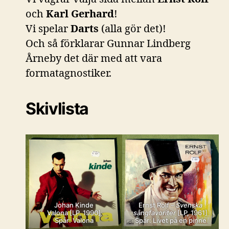
och
Karl Gerhard
!
Vi spelar
Darts
(alla gör det)!
Och så förklarar Gunnar Lindberg
Årneby det där med att vara
formatagnostiker.
Skivlista
Johan Kinde
Ernst Rolf –
Svenska
Valona [LP, 1990]
sångfavoriter
[LP, 1961]
Spår: Valona
Spår: Livet på en pinne