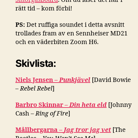
rätt tid – kom förbi!
PS:
Det ruffiga soundet i detta avsnitt
trollades fram av en Sennheiser MD21
och en väderbiten Zoom H6.
Skivlista:
Niels Jensen –
Punkjävel
[David Bowie
–
Rebel Rebel
]
Barbro Skinnar –
Din heta eld
[Johnny
Cash –
Ring of Fire
]
Mållbergarna –
Jag tror jag vet
[The