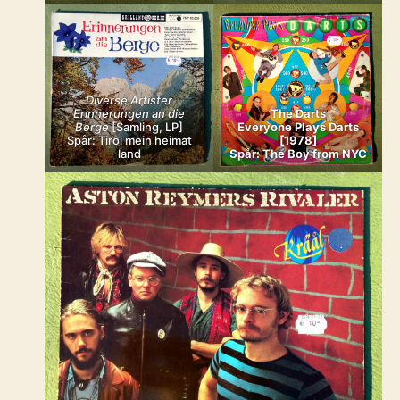
Diverse Artister
Erinnerungen an die
The Darts
Berge
[Samling, LP]
Everyone Plays Darts
Spår: Tirol mein heimat
[1978]
land
Spår: The Boy from NYC