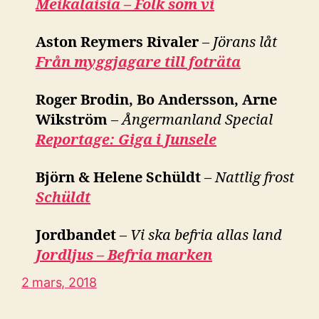
Meikäläisiä – Folk som vi
Aston Reymers Rivaler
–
Jörans låt
Från myggjagare till foträta
Roger Brodin, Bo Andersson, Arne
Wikström
–
Ångermanland Special
Reportage: Giga i Junsele
Björn & Helene Schüldt
–
Nattlig frost
Schüldt
Jordbandet
–
Vi ska befria allas land
Jordljus – Befria marken
2 mars, 2018