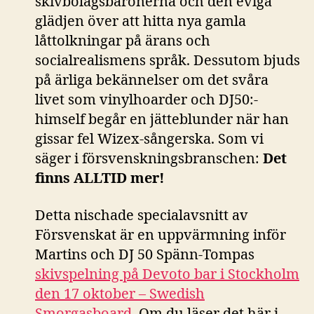
skivbolagsbaronerna och den eviga
glädjen över att hitta nya gamla
låttolkningar på ärans och
socialrealismens språk. Dessutom bjuds
på ärliga bekännelser om det svåra
livet som vinylhoarder och DJ50:-
himself begår en jätteblunder när han
gissar fel Wizex-sångerska. Som vi
säger i försvenskningsbranschen:
Det
finns ALLTID mer!
Detta nischade specialavsnitt av
Försvenskat är en uppvärmning inför
Martins och DJ 50 Spänn-Tompas
skivspelning på Devoto bar i Stockholm
den 17 oktober – Swedish
Smorgasboard
. Om du läser det här i