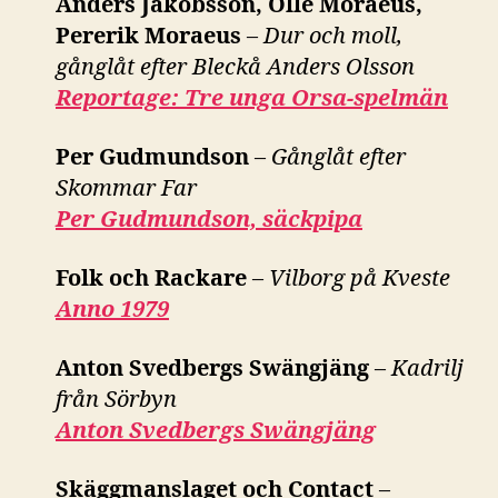
Anders Jakobsson, Olle Moraeus,
Pererik Moraeus
–
Dur och moll,
gånglåt efter Bleckå Anders Olsson
Reportage: Tre unga Orsa-spelmän
Per Gudmundson
–
Gånglåt efter
Skommar Far
Per Gudmundson, säckpipa
Folk och Rackare
–
Vilborg på Kveste
Anno 1979
Anton Svedbergs Swängjäng
–
Kadrilj
från Sörbyn
Anton Svedbergs Swängjäng
Skäggmanslaget och Contact
–