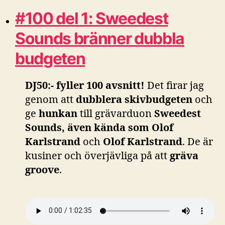
#100 del 1: Sweedest
Sounds bränner dubbla
budgeten
DJ50:- fyller 100 avsnitt!
Det firar jag
genom att
dubblera skivbudgeten
och
ge
hunkan
till grävarduon
Sweedest
Sounds, även kända som Olof
Karlstrand
och
Olof Karlstrand
. De är
kusiner och överjävliga på att
gräva
groove
.