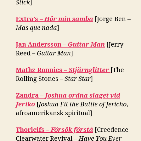
Stick
]
Extra’s –
Hör min samba
[Jorge Ben –
Mas que nada
]
Jan Andersson –
Guitar Man
[Jerry
Reed –
Guitar Man
]
Mathz Ronnies –
Stjärnglitter
[The
Rolling Stones –
Star Star
]
Zandra –
Joshua ordna slaget vid
Jeriko
[
Joshua Fit the Battle of Jericho
,
afroamerikansk spiritual]
Thorleifs –
Försök förstå
[Creedence
Clearwater Revival –
Have You Ever