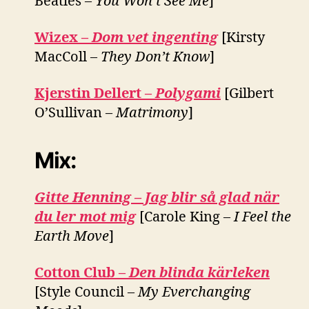
Beatles –
You Won’t See Me
]
Wizex –
Dom vet ingenting
[Kirsty
MacColl –
They Don’t Know
]
Kjerstin Dellert –
Polygami
[Gilbert
O’Sullivan –
Matrimony
]
Mix:
Gitte Henning – Jag blir så glad när
du ler mot mig
[Carole King –
I Feel the
Earth Move
]
Cotton Club –
Den blinda kärleken
[Style Council –
My Everchanging