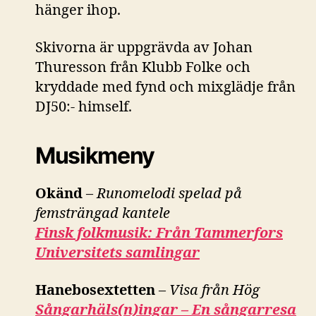
hänger ihop.
Skivorna är uppgrävda av Johan
Thuresson från Klubb Folke och
kryddade med fynd och mixglädje från
DJ50:- himself.
Musikmeny
Okänd
–
Runomelodi spelad på
femsträngad kantele
Finsk folkmusik: Från Tammerfors
Universitets samlingar
Hanebosextetten
–
Visa från Hög
Sångarhäls(n)ingar – En sångarresa