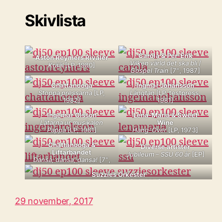
Skivlista
Carola & Per-Erik
Aston Reymers Rivaler
Vilken värld det ska bli
/
Kräål
[LP, 1980]
Gospel Train
[7″, 1987]
Chattanooga
Ingmar Johansson
Stoppa pressarna
[LP,
Längtan
[LP, testpress,
1982]
1981]
Ingemar Olsson
Lena-Maria & Sweet
Låtarna ur musikalen
Wine
Pappa
[LP, 1981]
Hang-Over
[LP, 1973]
Chattanooga &
Diverse artister
Liftarbandet
Jubileum – SSU 60 år
[EP]
Dansa, dansa, dansa!
[7″,
1988]
Suzzies Orkester
Suzzies Orkester
[LP, 1984]
29 november, 2017