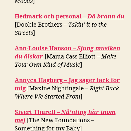
Moods
]
Hedmark och personal –
Då brann du
[Doobie Brothers –
Takin’ it to the
Streets
]
Ann-Louise Hanson –
Sjung musiken
du älskar
[Mama Cass Elliott –
Make
Your Own Kind of Music
]
Annyca Hagberg
– Jag säger tack för
mig
[Maxine Nightingale –
Right Back
Where We Started From
]
Sivert Thurell –
Nå’nting här inom
mej
[The New Foundations –
Something for my Baby]