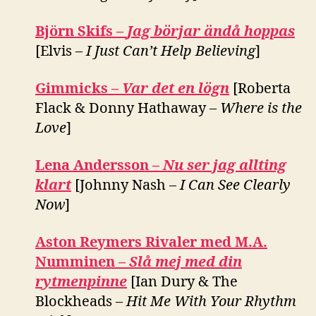
Björn Skifs –
Jag börjar ändå hoppas
[Elvis –
I Just Can’t Help Believing
]
Gimmicks –
Var det en lögn
[Roberta
Flack & Donny Hathaway –
Where is the
Love
]
Lena Andersson –
Nu ser jag allting
klart
[Johnny Nash –
I Can See Clearly
Now
]
Aston Reymers Rivaler med M.A.
Numminen –
Slå mej med din
rytmenpinne
[Ian Dury & The
Blockheads –
Hit Me With Your Rhythm