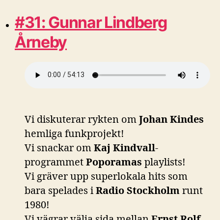
#31: Gunnar Lindberg
Årneby
Vi diskuterar rykten om
Johan Kindes
hemliga funkprojekt!
Vi snackar om
Kaj Kindvall
-
programmet
Poporamas
playlists!
Vi gräver upp superlokala hits som
bara spelades i
Radio Stockholm
runt
1980!
Vi vägrar välja sida mellan
Ernst Rolf