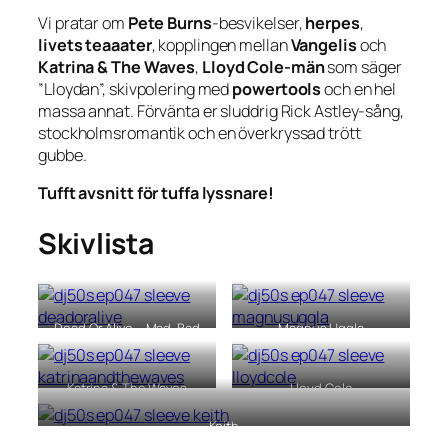
Vi pratar om
Pete Burns
-besvikelser,
herpes
,
livets teaaater
, kopplingen mellan
Vangelis
och
Katrina & The Waves
,
Lloyd Cole-män
som säger
”Lloydan”, skivpolering med
powertools
och en hel
massa annat. Förvänta er sluddrig Rick Astley-sång,
stockholmsromantik och en överkryssad trött
gubbe.
Tufft avsnitt för tuffa lyssnare!
Skivlista
Dead Or Alive – Mad, Bad
Magnus Uggla
And Dangerous
Om Bobbo Viking [LP, 1975]
To Know [LP, 1986]
Katrina & The Waves
Lloyd Cole
Katrina & The Waves [LP,
Lloyd Cole [LP, 1990]
1985]
Keith
The Adventures Of Keith [LP, 1969]