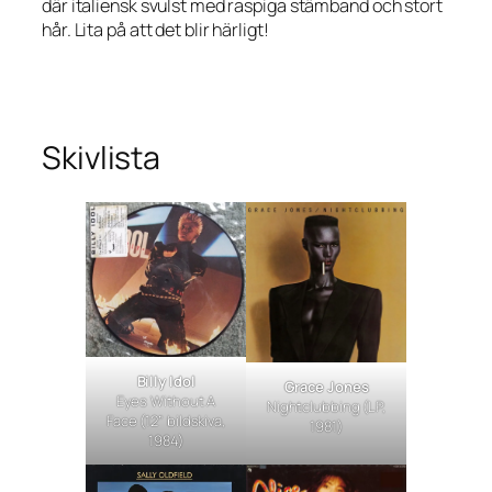
där italiensk svulst med raspiga stämband och stort
hår. Lita på att det blir härligt!
Skivlista
Billy Idol
Grace Jones
Eyes Without A
Nightclubbing
(LP,
Face
(12” bildskiva,
1981)
1984)