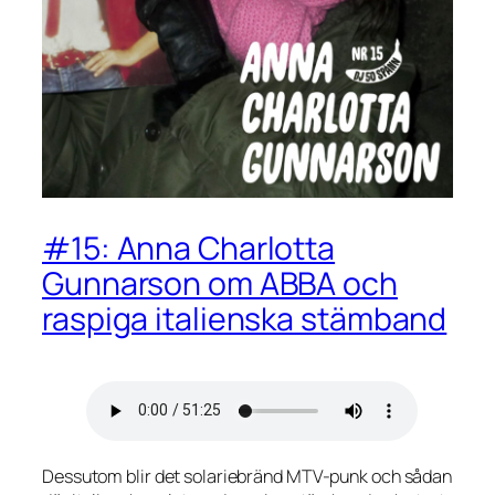
#15: Anna Charlotta
Gunnarson om ABBA och
raspiga italienska stämband
Dessutom blir det solariebränd MTV-punk och sådan