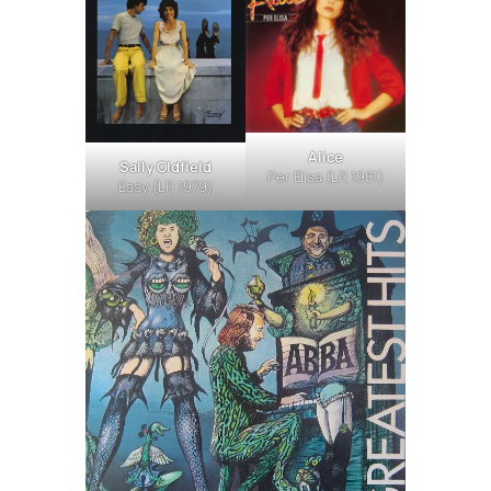
Alice
Sally Oldfield
Per Elisa
(LP, 1981)
Easy
(LP, 1979)