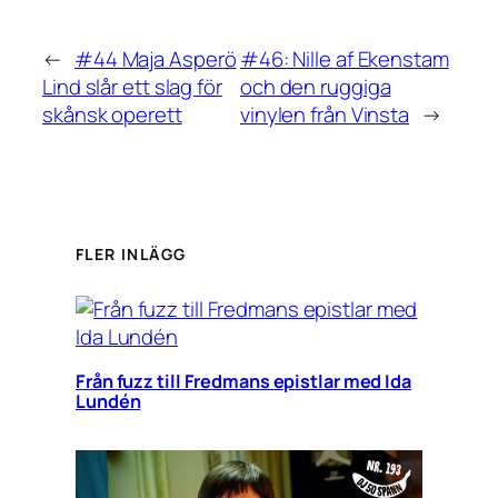
←
#44 Maja Asperö
#46: Nille af Ekenstam
Lind slår ett slag för
och den ruggiga
skånsk operett
vinylen från Vinsta
→
FLER INLÄGG
Från fuzz till Fredmans epistlar med Ida
Lundén