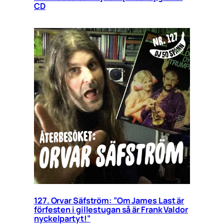
CD
127. Orvar Säfström: ”Om James Last är
förfesten i gillestugan så är Frank Valdor
nyckelpartyt!”