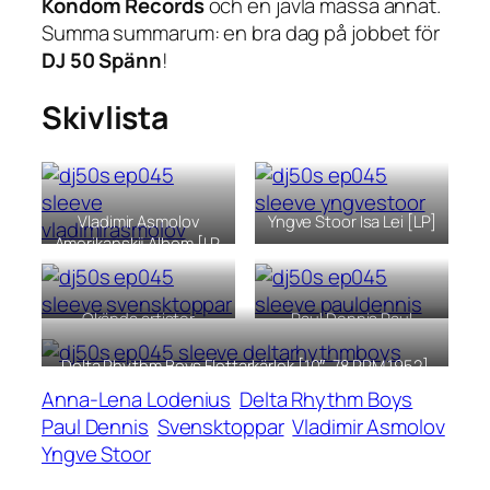
Kondom Records
och en jävla massa annat.
Summa summarum: en bra dag på jobbet för
DJ 50 Spänn
!
Skivlista
Vladimir Asmolov
Yngve Stoor Isa Lei [LP]
Amerikanskij Albom [LP,
1991]
Okända artister
Paul Dennis Paul
Svensktoppar [LP]
Dennis [LP, 1975]
Delta Rhythm Boys Flottarkärlek [10″, 78 RPM 1952]
Anna-Lena Lodenius
Delta Rhythm Boys
Paul Dennis
Svensktoppar
Vladimir Asmolov
Yngve Stoor