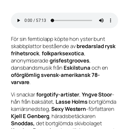
För sin femtiolapp köpte hon yster bunt
skabbplattor bestående av
bredarslad rysk
frihetsrock
,
folkparksexotica
,
anonymiserade
grisfestgrooves
,
dansbandsmusik från
Eskilstuna
och en
oförglömlig svensk-amerikansk 78-
varvare
.
Vi snackar
forgotify-artister
,
Yngve Stoor
-
hån från baksätet,
Lasse Holms
bortglömda
karriärsnedsteg,
Sexy Western
-författaren
Kjell E Genberg
, häradsbetäckaren
Snoddas,
det bortglömda skivbolaget