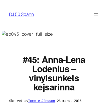
Hoppa
till
DJ 50 Spänn
innehåll
#45: Anna-Lena
Lodenius –
vinylsunkets
kejsarinna
Skrivet av
Tommie Jönsson
·
26 mars, 2015