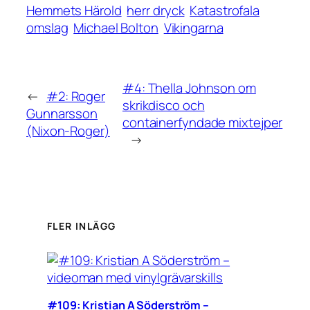
Hemmets Härold
herr dryck
Katastrofala
omslag
Michael Bolton
Vikingarna
#4: Thella Johnson om
←
#2: Roger
skrikdisco och
Gunnarsson
containerfyndade mixtejper
(Nixon-Roger)
→
FLER INLÄGG
#109: Kristian A Söderström –