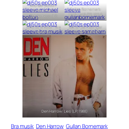
Michael Bolton:
Gullan Bornemark:
Time, Love &
Hallå Hallå (EP, 1964)
Tenderness (LP,
1991)
Diverse artister: Bra
Same-barn sjunger
Musik (LP,
i Tärna (EP, 1962)
samlingsskiva, 1977)
Den Harrow: Lies (LP, 1988)
Bra musik
Den Harrow
Gullan Bornemark