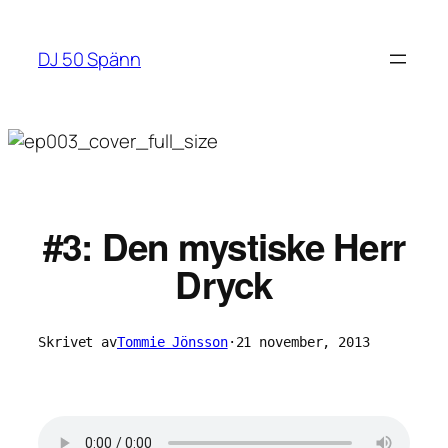
Hoppa
till
DJ 50 Spänn
innehåll
#3: Den mystiske Herr
Dryck
Skrivet av
Tommie Jönsson
·
21 november, 2013