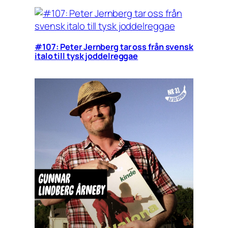
#107: Peter Jernberg tar oss från svensk
italo till tysk joddelreggae