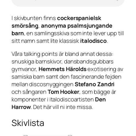
I skivbunten finns
cockerspanielsk
smörsång
,
anonyma psalmsjungande
barn
, en samlingsskiva som inte lever upp till
sitt namn samt lite klassisk
italodisco
.
Våra talking points är bland annat dessa:
snuskiga barnskivor, dansbandsgubbars
gymvanor,
Hemmets Härolds
exotisering av
samiska barn samt den fascinerande fejden
mellan discosnyggingen
Stefano Zandri
och sångaren
Tom Hooker
, som bägge är
komponenter i italodiscoartisten
Den
Harrow
. Det här vill ni inte missa.
Skivlista